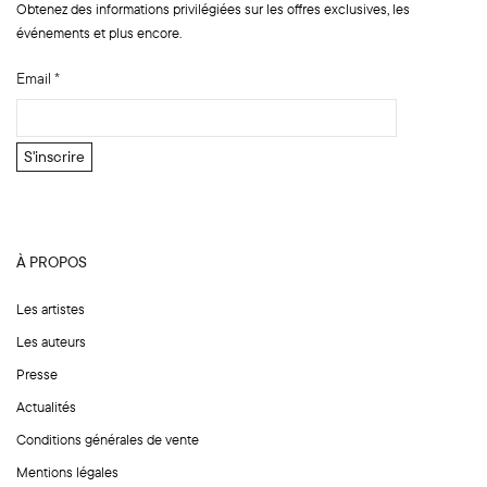
Obtenez des informations privilégiées sur les offres exclusives, les
événements et plus encore.
Email
*
N
S'inscrire
o
m
N
o
À PROPOS
m
*
Les artistes
Les auteurs
Presse
Actualités
Conditions générales de vente
Mentions légales