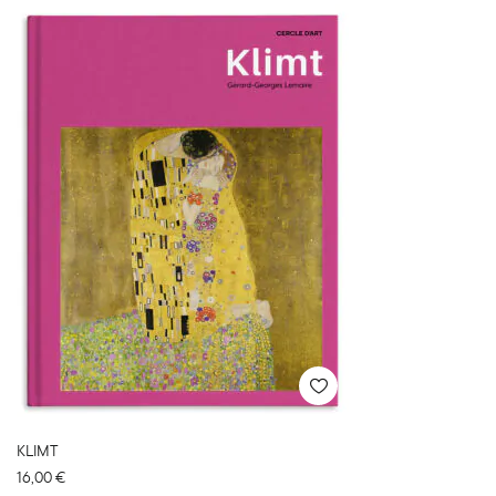
KLIMT
16,00
€