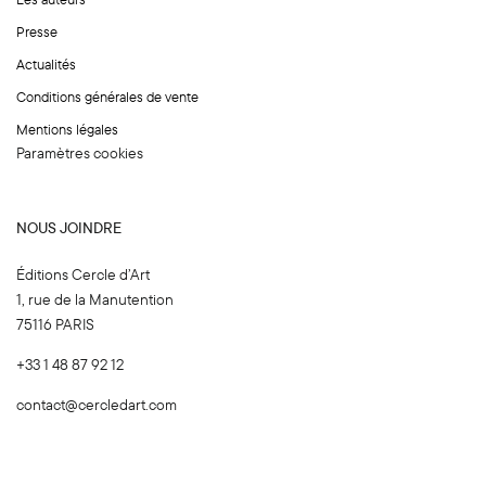
m
Presse
Actualités
Conditions générales de vente
Mentions légales
Paramètres cookies
NOUS JOINDRE
Éditions Cercle d’Art
1, rue de la Manutention
75116 PARIS
+33 1 48 87 92 12
contact@cercledart.com