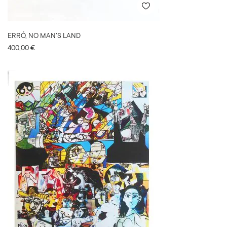
ERRÓ, NO MAN’S LAND
400,00
€