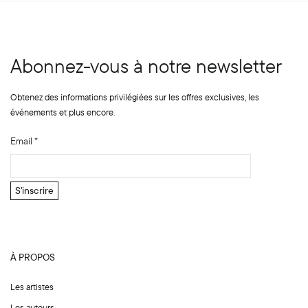
Abonnez-vous à notre newsletter
Obtenez des informations privilégiées sur les offres exclusives, les
événements et plus encore.
Email
*
*
S'inscrire
E
m
a
i
À PROPOS
l
N
Les artistes
o
Les auteurs