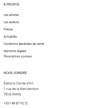
l
À PROPOS
*
*
Les artistes
Les auteurs
Presse
Actualités
Conditions générales de vente
Mentions légales
Paramètres cookies
NOUS JOINDRE
Éditions Cercle d’Art
1, rue de la Manutention
75116 PARIS
+33 1 48 87 92 12