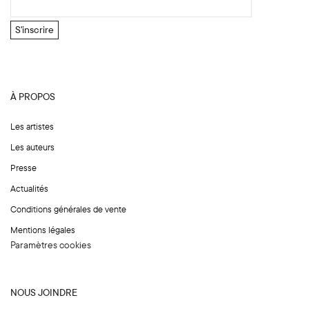
a
i
S'inscrire
l
N
o
m
À PROPOS
*
Les artistes
Les auteurs
Presse
Actualités
Conditions générales de vente
Mentions légales
Paramètres cookies
NOUS JOINDRE