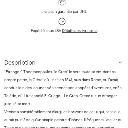
Livraison garantie par DHL
Expédié sous 48h
Détails des livraisons
Description
“Etranger” Theotocopoulos “le Grec” le sera toute sa vie. dans sa
propre patrie, la Crète, où il naît en 1541, puis dans Rome, où l’avait
conduit loin des lagunes vénitiennes son apppétit d’aventures, enfin
Tolède, où il fut appelé El Griego – Le Grec. Greco fut un étranger
jusqu’à sa mort.
Venise a considérablement élargi les horizons de celui qui, sans elle,
aurait pu n’être qu’un simple peintre d’icônes. Il fréquenta l’atelier du
Titien et devait en retenir une certaine conception du portrait et,