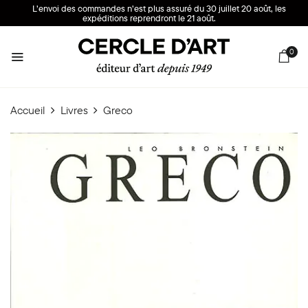
L’envoi des commandes n’est plus assuré du 30 juillet 20 août, les
expéditions reprendront le 21 août.
0
Accueil
Livres
Greco