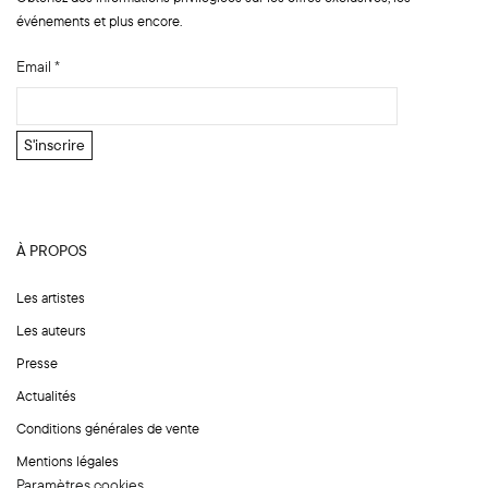
événements et plus encore.
N
Email
*
o
m
E
S'inscrire
m
a
i
l
À PROPOS
*
Les artistes
Les auteurs
Presse
Actualités
Conditions générales de vente
Mentions légales
Paramètres cookies