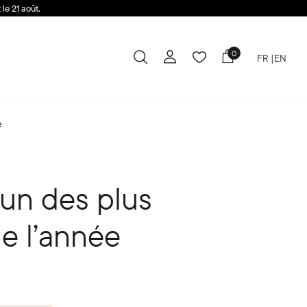
le 21 août.
0
FR
EN
e
’un des plus
e l’année