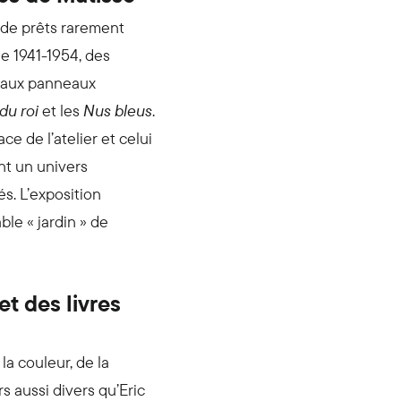
 de prêts rarement
e 1941-1954, des
u’aux panneaux
du roi
et les
Nus bleus
.
e de l’atelier et celui
nt un univers
s. L’exposition
le « jardin » de
et des livres
la couleur, de la
s aussi divers qu’Eric