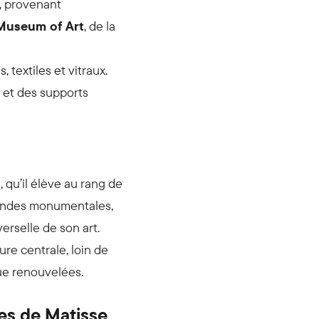
, provenant
Museum of Art
, de la
 textiles et vitraux.
s et des supports
qu’il élève au rang de
mandes monumentales,
erselle de son art.
re centrale, loin de
que renouvelées.
es de Matisse