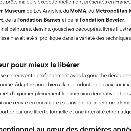
des prêts majeurs exceptionnellement présentés en France
r Museum
de Los Angeles, du
MoMA
, du
Metropolitan 
rt
, de la
Fondation Barnes
et de la
Fondation Beyeler
.
nsi peintures, dessins, gouaches découpées, livres illustrés,
se n’avait été si prolifique dans la variété des technique
ur pour mieux la libérer
sse se réinvente profondément avec la gouache découpée, 
onome. Adaptée aussi bien à la reproduction qu’aux com
rmet d’exprimer pleinement la dimension décorative et univ
nsi une œuvre en constante expansion, où la peinture demeu
 portée par une liberté formelle et une intensité chromati
ceptionnel au cœur des dernières anné