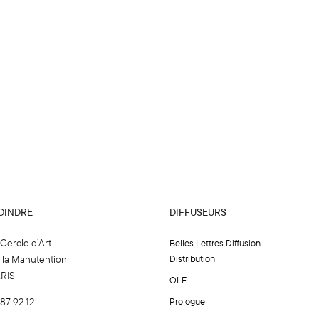
OINDRE
DIFFUSEURS
 Cercle d’Art
Belles Lettres Diffusion
e la Manutention
Distribution
ARIS
OLF
 87 92 12
Prologue