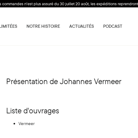
s commandes n’est plus assuré du 30 juillet 20 août, les expéditions reprendront 
LIMITÉES
NOTRE HISTOIRE
ACTUALITÉS
PODCAST
Présentation de Johannes Vermeer
Liste d'ouvrages
Vermeer