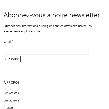
Abonnez-vous à notre newsletter
Obtenez des informations privilégiées sur les offres exclusives, les
événements et plus encore.
E
Email
*
m
a
i
S'inscrire
l
*
E
m
À PROPOS
a
i
Les artistes
l
Les auteurs
Presse