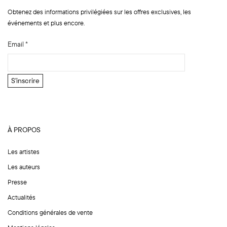
Obtenez des informations privilégiées sur les offres exclusives, les
événements et plus encore.
N
Email
*
o
m
N
S'inscrire
o
m
N
o
À PROPOS
m
Les artistes
Les auteurs
Presse
Actualités
Conditions générales de vente