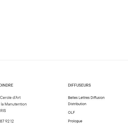
OINDRE
DIFFUSEURS
 Cercle d’Art
Belles Lettres Diffusion
e la Manutention
Distribution
ARIS
OLF
 87 92 12
Prologue