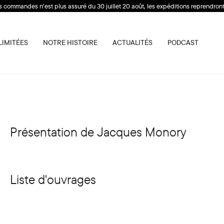
s commandes n’est plus assuré du 30 juillet 20 août, les expéditions reprendront 
LIMITÉES
NOTRE HISTOIRE
ACTUALITÉS
PODCAST
Présentation de Jacques Monory
Liste d'ouvrages