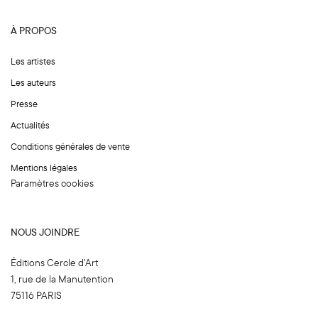
i
l
À PROPOS
E
m
Les artistes
a
Les auteurs
i
Presse
l
N
Actualités
o
Conditions générales de vente
m
Mentions légales
Paramètres cookies
NOUS JOINDRE
Éditions Cercle d’Art
1, rue de la Manutention
75116 PARIS