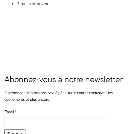
Paradis retrouvés
Abonnez-vous à notre newsletter
Obtenez des informations privilégiées sur les offres exclusives, les
événements et plus encore.
N
Email
*
o
m
*
S'inscrire