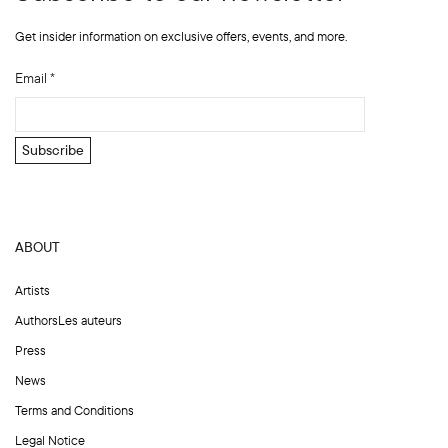
Get insider information on exclusive offers, events, and more.
N
Email
*
o
m
N
Subscribe
o
m
N
o
ABOUT
m
Artists
AuthorsLes auteurs
Press
News
Terms and Conditions
Legal Notice